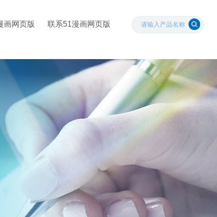
漫画网页版
联系51漫画网页版