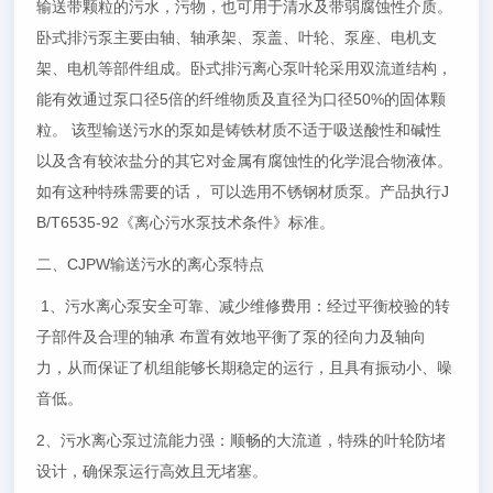
输送带颗粒的污水，污物，也可用于清水及带弱腐蚀性介质。
卧式排污泵主要由轴、轴承架、泵盖、叶轮、泵座、电机支
架、电机等部件组成。卧式排污离心泵叶轮采用双流道结构，
能有效通过泵口径5倍的纤维物质及直径为口径50%的固体颗
粒。 该型输送污水的泵如是铸铁材质不适于吸送酸性和碱性
以及含有较浓盐分的其它对金属有腐蚀性的化学混合物液体。
如有这种特殊需要的话， 可以选用不锈钢材质泵。产品执行J
B/T6535-92《离心污水泵技术条件》标准。
二、CJPW输送污水的离心泵特点
1、污水离心泵安全可靠、减少维修费用：经过平衡校验的转
子部件及合理的轴承 布置有效地平衡了泵的径向力及轴向
力，从而保证了机组能够长期稳定的运行，且具有振动小、噪
音低。
2、污水离心泵过流能力强：顺畅的大流道，特殊的叶轮防堵
设计，确保泵运行高效且无堵塞。