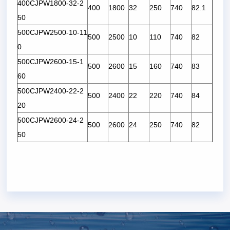
400CJPW1800-32-2
400
1800
32
250
740
82.1
50
500CJPW2500-10-11
500
2500
10
110
740
82
0
500CJPW2600-15-1
500
2600
15
160
740
83
60
500CJPW2400-22-2
500
2400
22
220
740
84
20
500CJPW2600-24-2
500
2600
24
250
740
82
50