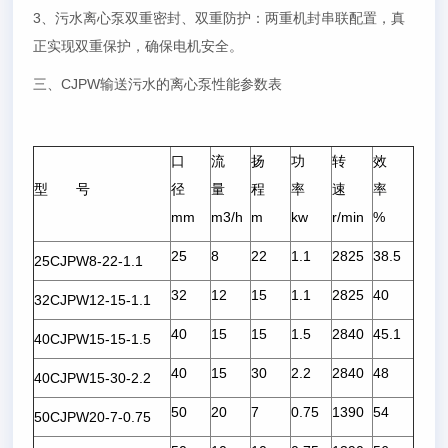
3、污水离心泵双重密封、双重防护：两重机封串联配置，真
正实现双重保护，确保电机安全。
三、CJPW输送污水的离心泵性能参数表
口
流
扬
功
转
效
型 号
径
量
程
率
速
率
mm
m3/h
m
kw
r/min
%
25
8
22
1.1
2825
38.5
25CJPW8-22-1.1
32
12
15
1.1
2825
40
32CJPW12-15-1.1
40
15
15
1.5
2840
45.1
40CJPW15-15-1.5
40
15
30
2.2
2840
48
40CJPW15-30-2.2
50
20
7
0.75
1390
54
50CJPW20-7-0.75