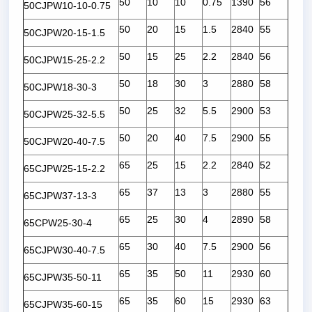
50
10
10
0.75
1390
56
50CJPW10-10-0.75
50
20
15
1.5
2840
55
50CJPW20-15-1.5
50
15
25
2.2
2840
56
50CJPW15-25-2.2
50
18
30
3
2880
58
50CJPW18-30-3
50
25
32
5.5
2900
53
50CJPW25-32-5.5
50
20
40
7.5
2900
55
50CJPW20-40-7.5
65
25
15
2.2
2840
52
65CJPW25-15-2.2
65
37
13
3
2880
55
65CJPW37-13-3
65
25
30
4
2890
58
65CPW25-30-4
65
30
40
7.5
2900
56
65CJPW30-40-7.5
65
35
50
11
2930
60
65CJPW35-50-11
65
35
60
15
2930
63
65CJPW35-60-15